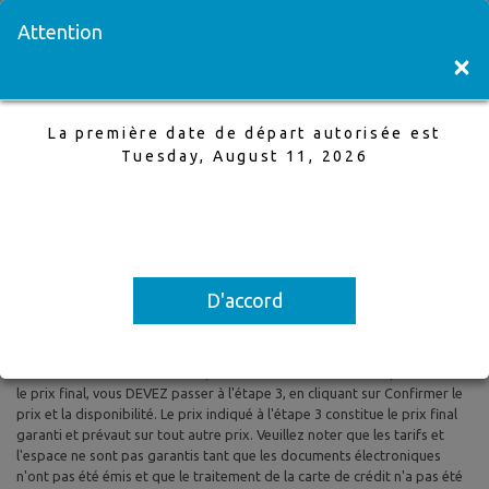
Visitez une succursale
English
Attention
×
La première date de départ autorisée est
Edmonton à Toronto
Tuesday, August 11, 2026
1 Aug,2025 à 5 Aug,2025, 1 Adultes
La première date de départ autorisée est Tuesday, August 11, 2026
D'accord
Tous les prix sont basés sur le tarif aérien aller-retour et le tarif aérien
aller simple et sont susceptibles d'être modifiés. Les taxes et les frais
sont inclus. Les prix indiqués reflètent les tarifs du jour et peuvent être
modifiés à tout moment sans préavis. Pour confirmer la disponibilité et
le prix final, vous DEVEZ passer à l'étape 3, en cliquant sur Confirmer le
prix et la disponibilité. Le prix indiqué à l'étape 3 constitue le prix final
garanti et prévaut sur tout autre prix. Veuillez noter que les tarifs et
l'espace ne sont pas garantis tant que les documents électroniques
n'ont pas été émis et que le traitement de la carte de crédit n'a pas été