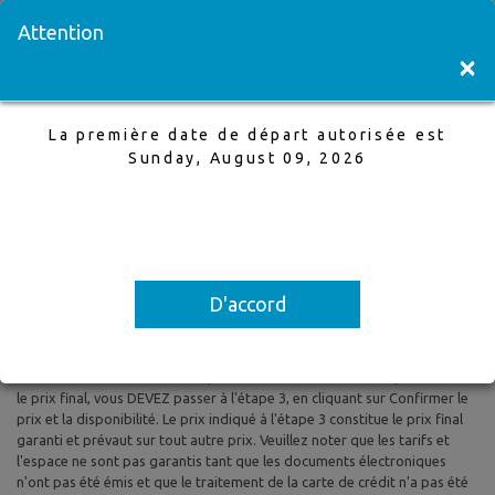
Visitez une succursale
English
Attention
×
La première date de départ autorisée est
Montreal à Barcelona
Sunday, August 09, 2026
27 May,2025 à 3 Jun,2025, 1 Adultes
La première date de départ autorisée est Sunday, August 09, 2026
D'accord
Tous les prix sont basés sur le tarif aérien aller-retour et le tarif aérien
aller simple et sont susceptibles d'être modifiés. Les taxes et les frais
sont inclus. Les prix indiqués reflètent les tarifs du jour et peuvent être
modifiés à tout moment sans préavis. Pour confirmer la disponibilité et
le prix final, vous DEVEZ passer à l'étape 3, en cliquant sur Confirmer le
prix et la disponibilité. Le prix indiqué à l'étape 3 constitue le prix final
garanti et prévaut sur tout autre prix. Veuillez noter que les tarifs et
l'espace ne sont pas garantis tant que les documents électroniques
n'ont pas été émis et que le traitement de la carte de crédit n'a pas été