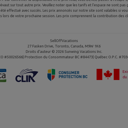
 prévaut sur tout autre prix. Veuillez noter que les tarifs et l'espace ne sont p
s été effectué avec succès. Les prix annoncés sur notre site sont valables si vo
ts lors de votre prochaine session. Les prix comprennent la contribution des c
SellOffVacations
27 Fasken Drive, Toronto, Canada, M9W 1K6
Droits d’auteur © 2026 Sunwing Vacations Inc.
CO #50026566| Protection du Consommateur BC #84473| Québec O.P.C. #703
Exi
du 