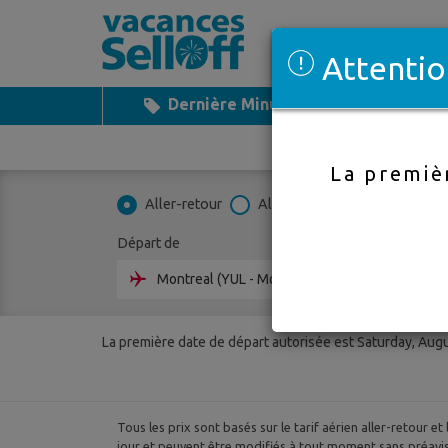
Attentio
Dernière Minute
Vacances
La premiè
Aller-retour
Aller simple
Multi-trajets
Départ de
À desti
La première date de départ autorisée est Saturday, Aug
Tous les prix sont basés sur le tarif aérien aller-retour et 
jour et peuvent être modifiés à tout moment sans préavis. P