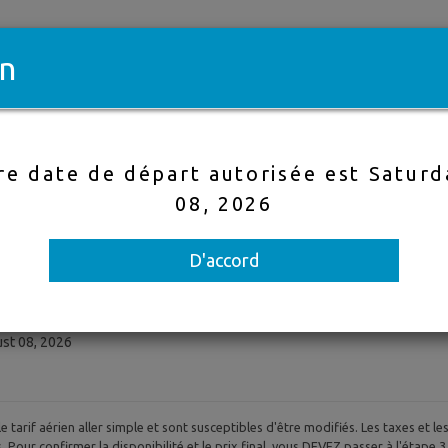
Appel
n
 Tout Compris
Vols
Hôtels
Sélectio
re date de départ autorisée est Saturd
08, 2026
Sans escale
Aéroport 
nation de
Dates de départ et retour
D'accord
-
ust 08, 2026
le tarif aérien aller simple et sont susceptibles d'être modifiés. Les taxes et les 
our confirmer la disponibilité et le prix final, vous DEVEZ passer à l'étape 3, e