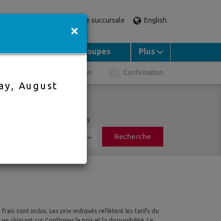
Visitez une succursale
English
ez un expert
×
Croisières
Groupes
Plus
n de vol
Réservation
Confirmation
ay, August
le plus proche
Adultes
Enfants
Recherche
0
frais sont inclus. Les prix indiqués reflètent les tarifs du
n cliquant sur Confirmer le prix et la disponibilité. Le