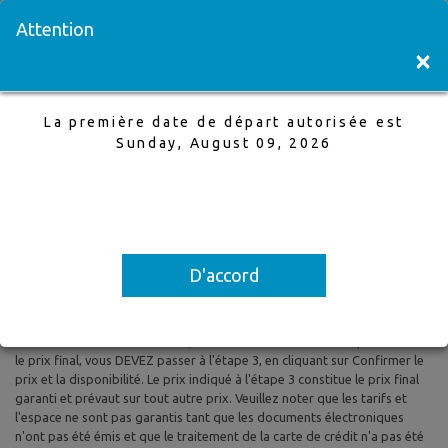
Visitez une succursale
English
Attention
×
La première date de départ autorisée est
Montreal à Paris
Sunday, August 09, 2026
15 Oct,2025 à 26 Oct,2025, 1 Adultes
La première date de départ autorisée est Sunday, August 09, 2026
D'accord
Tous les prix sont basés sur le tarif aérien aller-retour et le tarif aérien
aller simple et sont susceptibles d'être modifiés. Les taxes et les frais
sont inclus. Les prix indiqués reflètent les tarifs du jour et peuvent être
modifiés à tout moment sans préavis. Pour confirmer la disponibilité et
le prix final, vous DEVEZ passer à l'étape 3, en cliquant sur Confirmer le
prix et la disponibilité. Le prix indiqué à l'étape 3 constitue le prix final
garanti et prévaut sur tout autre prix. Veuillez noter que les tarifs et
l'espace ne sont pas garantis tant que les documents électroniques
n'ont pas été émis et que le traitement de la carte de crédit n'a pas été