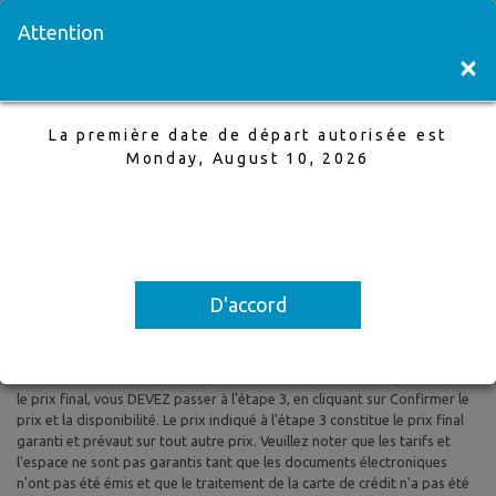
Visitez une succursale
English
Attention
×
La première date de départ autorisée est
Montreal à Palma de Mallorca
Monday, August 10, 2026
21 Aug,2025 à 31 Aug,2025, 1 Adultes
La première date de départ autorisée est Monday, August 10, 2026
D'accord
Tous les prix sont basés sur le tarif aérien aller-retour et le tarif aérien
aller simple et sont susceptibles d'être modifiés. Les taxes et les frais
sont inclus. Les prix indiqués reflètent les tarifs du jour et peuvent être
modifiés à tout moment sans préavis. Pour confirmer la disponibilité et
le prix final, vous DEVEZ passer à l'étape 3, en cliquant sur Confirmer le
prix et la disponibilité. Le prix indiqué à l'étape 3 constitue le prix final
garanti et prévaut sur tout autre prix. Veuillez noter que les tarifs et
l'espace ne sont pas garantis tant que les documents électroniques
n'ont pas été émis et que le traitement de la carte de crédit n'a pas été