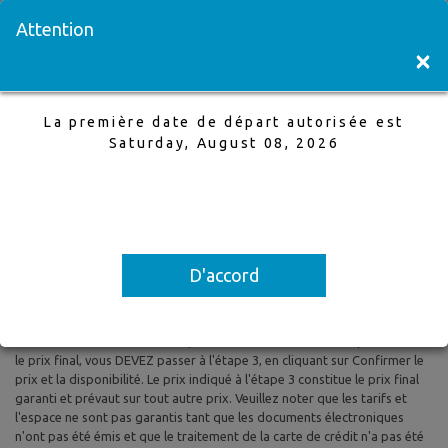
Visitez une succursale
English
Attention
×
La première date de départ autorisée est
Winnipeg à Vancouver
Saturday, August 08, 2026
24 Aug,2025 à 30 Aug,2025, 1 Adultes
La première date de départ autorisée est Saturday, August 08, 2026
D'accord
Tous les prix sont basés sur le tarif aérien aller-retour et le tarif aérien
aller simple et sont susceptibles d'être modifiés. Les taxes et les frais
sont inclus. Les prix indiqués reflètent les tarifs du jour et peuvent être
modifiés à tout moment sans préavis. Pour confirmer la disponibilité et
le prix final, vous DEVEZ passer à l'étape 3, en cliquant sur Confirmer le
prix et la disponibilité. Le prix indiqué à l'étape 3 constitue le prix final
garanti et prévaut sur tout autre prix. Veuillez noter que les tarifs et
l'espace ne sont pas garantis tant que les documents électroniques
n'ont pas été émis et que le traitement de la carte de crédit n'a pas été