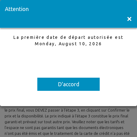
Visitez une succursale
English
Attention
×
La première date de départ autorisée est
Calgary à London
Monday, August 10, 2026
15 Jul,2026 à 22 Jul,2026, 1 Adultes
La première date de départ autorisée est Monday, August 10, 2026
D'accord
Tous les prix sont basés sur le tarif aérien aller-retour et le tarif aérien
aller simple et sont susceptibles d'être modifiés. Les taxes et les frais
sont inclus. Les prix indiqués reflètent les tarifs du jour et peuvent être
modifiés à tout moment sans préavis. Pour confirmer la disponibilité et
le prix final, vous DEVEZ passer à l'étape 3, en cliquant sur Confirmer le
prix et la disponibilité. Le prix indiqué à l'étape 3 constitue le prix final
garanti et prévaut sur tout autre prix. Veuillez noter que les tarifs et
l'espace ne sont pas garantis tant que les documents électroniques
n'ont pas été émis et que le traitement de la carte de crédit n'a pas été