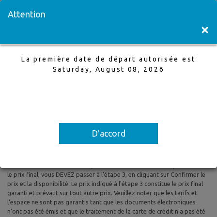
Visitez une succursale
English
Attention
×
La première date de départ autorisée est
Calgary à Halifax
Saturday, August 08, 2026
13 May,2026 à 20 May,2026, 1 Adultes
La première date de départ autorisée est Saturday, August 08, 2026
D'accord
Tous les prix sont basés sur le tarif aérien aller-retour et le tarif aérien
aller simple et sont susceptibles d'être modifiés. Les taxes et les frais
sont inclus. Les prix indiqués reflètent les tarifs du jour et peuvent être
modifiés à tout moment sans préavis. Pour confirmer la disponibilité et
le prix final, vous DEVEZ passer à l'étape 3, en cliquant sur Confirmer le
prix et la disponibilité. Le prix indiqué à l'étape 3 constitue le prix final
garanti et prévaut sur tout autre prix. Veuillez noter que les tarifs et
l'espace ne sont pas garantis tant que les documents électroniques
n'ont pas été émis et que le traitement de la carte de crédit n'a pas été