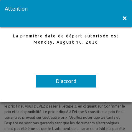
Visitez une succursale
English
Attention
×
La première date de départ autorisée est
Calgary à Halifax
Monday, August 10, 2026
12 Jun,2026 à 19 Jun,2026, 1 Adultes
La première date de départ autorisée est Monday, August 10, 2026
D'accord
Tous les prix sont basés sur le tarif aérien aller-retour et le tarif aérien
aller simple et sont susceptibles d'être modifiés. Les taxes et les frais
sont inclus. Les prix indiqués reflètent les tarifs du jour et peuvent être
modifiés à tout moment sans préavis. Pour confirmer la disponibilité et
le prix final, vous DEVEZ passer à l'étape 3, en cliquant sur Confirmer le
prix et la disponibilité. Le prix indiqué à l'étape 3 constitue le prix final
garanti et prévaut sur tout autre prix. Veuillez noter que les tarifs et
l'espace ne sont pas garantis tant que les documents électroniques
n'ont pas été émis et que le traitement de la carte de crédit n'a pas été